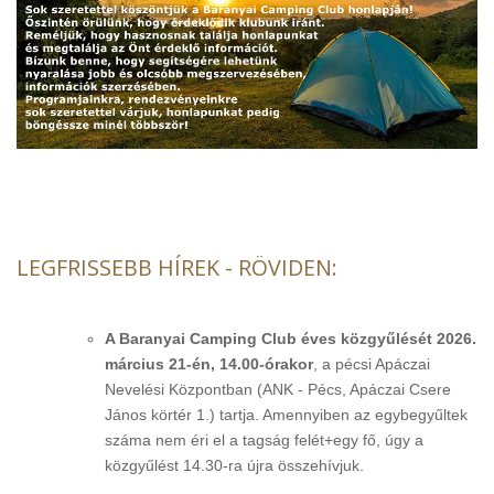
LEGFRISSEBB HÍREK - RÖVIDEN:
A Baranyai Camping Club éves közgyűlését 2026.
március 21-én, 14.00-órakor
, a pécsi Apáczai
Nevelési Központban (ANK - Pécs, Apáczai Csere
János körtér 1.) tartja. Amennyiben az egybegyűltek
száma nem éri el a tagság felét+egy fő, úgy a
közgyűlést 14.30-ra újra összehívjuk.