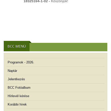
18325164-1-02 -
Köszönjük!
BCC MENÜ
Programok - 2026.
Naptár
Jelentkezés
BCC Fotóalbum
Hírlevél kérése
Korábbi hírek