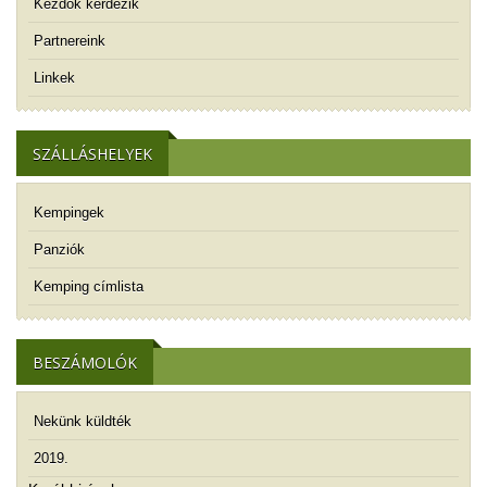
Kezdők kérdezik
Partnereink
Linkek
SZÁLLÁSHELYEK
Kempingek
Panziók
Kemping címlista
BESZÁMOLÓK
Nekünk küldték
2019.