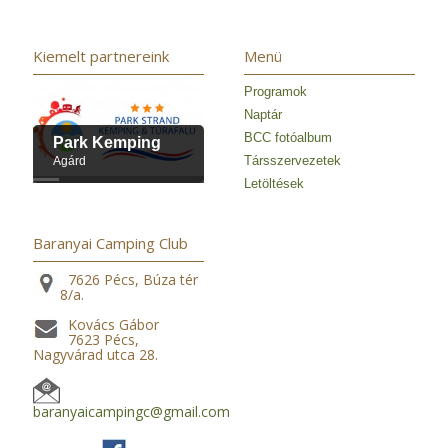
Kiemelt partnereink
Menü
Programok
Naptár
BCC fotóalbum
Park Kemping
Társszervezetek
Agárd
Letöltések
Baranyai Camping Club
7626 Pécs, Búza tér
8/a.
Kovács Gábor
7623 Pécs,
Nagyvárad utca 28.
baranyaicampingc@gmail.com