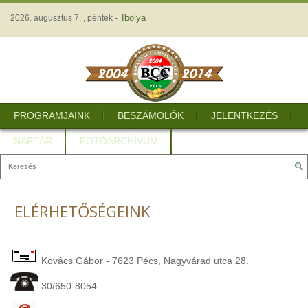
Ibolya
2026. augusztus 7. , péntek -
PROGRAMJAINK
BESZÁMOLÓK
JELENTKEZÉS
NAPTÁR
FOTÓARCHÍVUM
ELÉRHETŐSÉGEINK
Kovács Gábor - 7623 Pécs, Nagyvárad utca 28.
30/650-8054