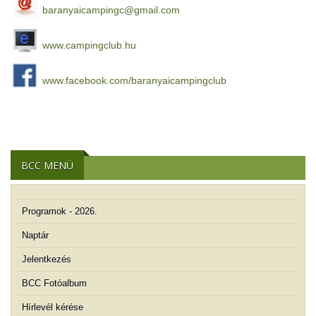
baranyaicampingc@gmail.com
www.campingclub.hu
www.facebook.com/baranyaicampingclub
BCC MENÜ
Programok - 2026.
Naptár
Jelentkezés
BCC Fotóalbum
Hírlevél kérése