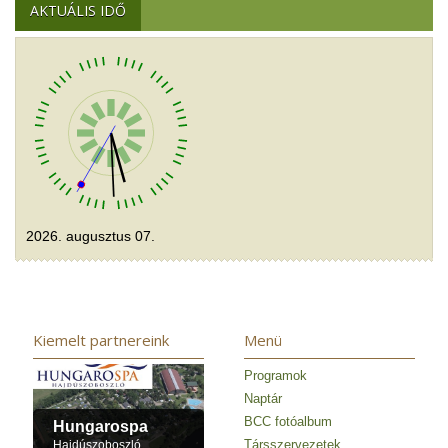
AKTUÁLIS IDŐ
2026. augusztus 07.
Kiemelt partnereink
Menü
Programok
Naptár
BCC fotóalbum
Hungarospa
Társszervezetek
Hajdúszoboszló