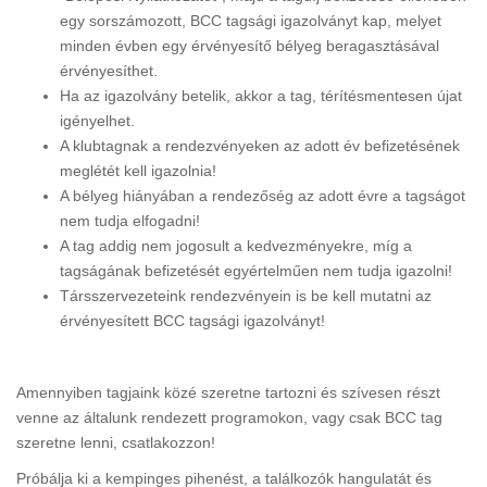
egy sorszámozott, BCC tagsági igazolványt kap, melyet
minden évben egy érvényesítő bélyeg beragasztásával
érvényesíthet.
Ha az igazolvány betelik, akkor a tag, térítésmentesen újat
igényelhet.
A klubtagnak a rendezvényeken az adott év befizetésének
meglétét kell igazolnia!
A bélyeg hiányában a rendezőség az adott évre a tagságot
nem tudja elfogadni!
A tag addig nem jogosult a kedvezményekre, míg a
tagságának befizetését egyértelműen nem tudja igazolni!
Társszervezeteink rendezvényein is be kell mutatni az
érvényesített BCC tagsági igazolványt!
Amennyiben tagjaink közé szeretne tartozni és szívesen részt
venne az általunk rendezett programokon, vagy csak BCC tag
szeretne lenni, csatlakozzon!
Próbálja ki a kempinges pihenést, a találkozók hangulatát és