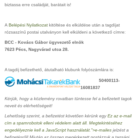
biztassa erre családját, barátait is!
A
Belépési Nyilatkozat
kitöltése és elküldése után a tagdíjat
rózsaszínű postai utalványon kell elküldeni a következő címre:
BCC - Kovács Gábor ügyvezető elnök
7623 Pécs, Nagyvárad utca 28.
A tagdíj befizethető, átutalható klubunk folyószámlára is:
50400113-
16081837
Kérjük, hogy a közlemény rovatban tüntesse fel a befizetett tagok
neveit és elérhetőségeit!
Lehetőség szerint, a befizetést követően kérünk egy
Ez az e-mail
cím a spamrobotok elleni védelem alatt áll. Megtekintéséhez
engedélyeznie kell a JavaScript használatát.
">e-mailes
jelzést a
befizetésről! Miután az összeg megérkezett postázzuk a tagsági