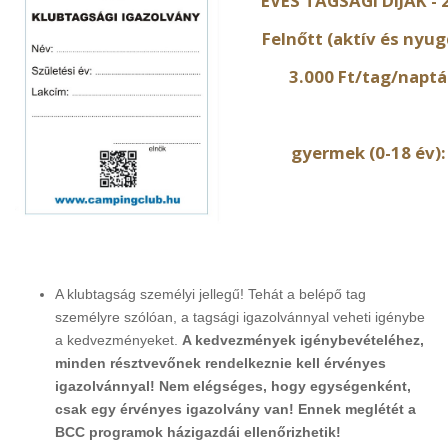
ÉVES TAGSÁGI DÍJAK - 2
Felnőtt (aktív és nyugd
3.000 Ft/tag/naptár
gyermek (0-18 év): 
A klubtagság személyi jellegű! Tehát a belépő tag
személyre szólóan, a tagsági igazolvánnyal veheti igénybe
a kedvezményeket.
A kedvezmények igénybevételéhez,
minden résztvevőnek rendelkeznie kell érvényes
igazolvánnyal! Nem elégséges, hogy egységenként,
csak egy érvényes igazolvány van! Ennek meglétét a
BCC programok házigazdái ellenőrizhetik!