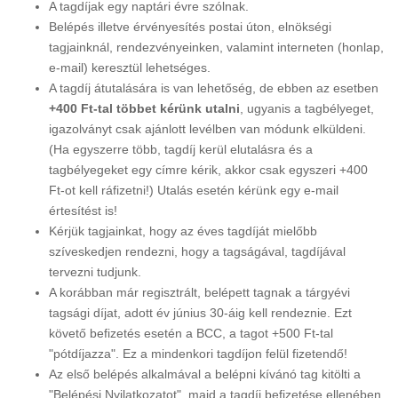
A tagdíjak egy naptári évre szólnak.
Belépés illetve érvényesítés postai úton, elnökségi
tagjainknál, rendezvényeinken, valamint interneten (honlap,
e-mail) keresztül lehetséges.
A tagdíj átutalására is van lehetőség, de ebben az esetben
+400 Ft-tal többet kérünk utalni
, ugyanis a tagbélyeget,
igazolványt csak ajánlott levélben van módunk elküldeni.
(Ha egyszerre több, tagdíj kerül elutalásra és a
tagbélyegeket egy címre kérik, akkor csak egyszeri +400
Ft-ot kell ráfizetni!) Utalás esetén kérünk egy e-mail
értesítést is!
Kérjük tagjainkat, hogy az éves tagdíját mielőbb
szíveskedjen rendezni, hogy a tagságával, tagdíjával
tervezni tudjunk.
A korábban már regisztrált, belépett tagnak a tárgyévi
tagsági díjat, adott év június 30-áig kell rendeznie. Ezt
követő befizetés esetén a BCC, a tagot +500 Ft-tal
"pótdíjazza". Ez a mindenkori tagdíjon felül fizetendő!
Az első belépés alkalmával a belépni kívánó tag kitölti a
"Belépési Nyilatkozatot", majd a tagdíj befizetése ellenében