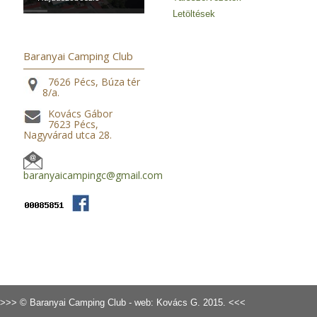
Letöltések
Baranyai Camping Club
7626 Pécs, Búza tér
8/a.
Kovács Gábor
7623 Pécs,
Nagyvárad utca 28.
baranyaicampingc@gmail.com
>>> © Baranyai Camping Club - web: Kovács G. 2015. <<<