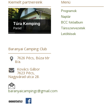
Kiemelt partnereink
Menü
Programok
Naptár
BCC fotóalbum
Túra Kemping
Társszervezetek
Parád
Letöltések
Baranyai Camping Club
7626 Pécs, Búza tér
8/a.
Kovács Gábor
7623 Pécs,
Nagyvárad utca 28.
baranyaicampingc@gmail.com