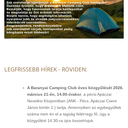
LEGFRISSEBB HÍREK - RÖVIDEN:
A Baranyai Camping Club éves közgyűlését 2026.
március 21-én, 14.00-órakor
, a pécsi Apáczai
Nevelési Központban (ANK - Pécs, Apáczai Csere
János körtér 1.) tartja. Amennyiben az egybegyűltek
száma nem éri el a tagság felét+egy fő, úgy a
közgyűlést 14.30-ra újra összehívjuk.