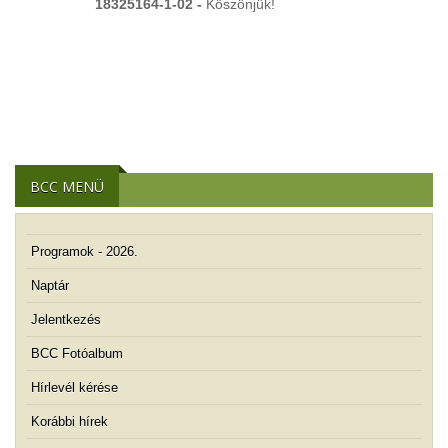
18325164-1-02 -
Köszönjük!
BCC MENÜ
Programok - 2026.
Naptár
Jelentkezés
BCC Fotóalbum
Hírlevél kérése
Korábbi hírek